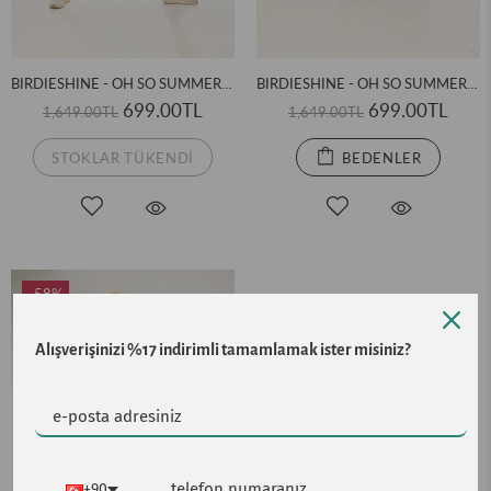
BIRDIESHINE - OH SO SUMMER HOT SHORTS SİYAH KISA BİSİKLETÇİ ŞORTU
BIRDIESHINE - OH SO SUMMER HOT SHORTS ANTRASİT KISA BİSİKLETÇİ ŞORTU
699.00TL
699.00TL
1,649.00TL
1,649.00TL
STOKLAR TÜKENDI
BEDENLER
-58%
Alışverişinizi %17 indirimli tamamlamak ister misiniz?
+90