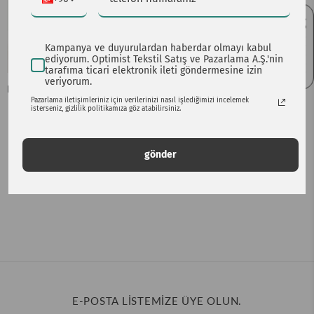
4.8 ★★★★★
Kampanya ve duyurulardan haberdar olmayı kabul
ediyorum. Optimist Tekstil Satış ve Pazarlama A.Ş.'nin
tarafıma ticari elektronik ileti göndermesine izin
veriyorum.
BIRDIESHINE - OH SO SUMMER HOT SHORTS BEBEK MAVİSİ KISA BİSİKLETÇİ ŞORTU
Pazarlama iletişimleriniz için verilerinizi nasıl işlediğimizi incelemek
699.00TL
1,649.00TL
isterseniz, gizlilik politikamıza göz atabilirsiniz.
BEDENLER
gönder
E-POSTA LİSTEMİZE ÜYE OLUN.