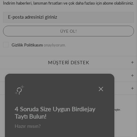
İndirim haberleri, lansman fırsatları ve çok daha fazlası için abone olabilirsiniz.
Gizlilik Politikasını
onaylıyorum.
MÜŞTERİ DESTEK
BIRDIEJAY HAKKINDA
KURUMSAL
4 Soruda Size Uygun Birdiejay
Bu internet sitesi Birdiejay™ için
Agence Fidélité
™ tarafından tasarlanmıştır.
Taytı Bulun!
Hazır mısın?