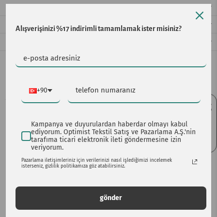
NASIL KULLANILIR?
ÖNEMLİ
Alışverişinizi %17 indirimli tamamlamak ister misiniz?
SIKÇA SORULAN SORULAR
+90
4.8 ★★★★★
Kampanya ve duyurulardan haberdar olmayı kabul
Bunlar da hoşunuza gidebilir:
ediyorum. Optimist Tekstil Satış ve Pazarlama A.Ş.'nin
tarafıma ticari elektronik ileti göndermesine izin
veriyorum.
Pazarlama iletişimleriniz için verilerinizi nasıl işlediğimizi incelemek
BBL2026: 3 al 2 öde
TEE799 kodu ile 799₺
isterseniz, gizlilik politikamıza göz atabilirsiniz.
-15%
-15%
gönder