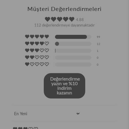
Müşteri Değerlendirmeleri
4.88
112 değerlendirmeye dayanmaktadır
99
12
1
0
0
Değerlendirme
yazın ve %10
indirim
kazanın
Sort by