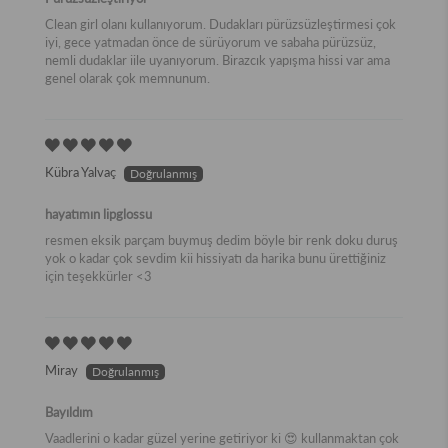
Clean girl olanı kullanıyorum. Dudakları pürüzsüzleştirmesi çok
iyi, gece yatmadan önce de sürüyorum ve sabaha pürüzsüz,
nemli dudaklar iile uyanıyorum. Birazcık yapışma hissi var ama
genel olarak çok memnunum.
Kübra Yalvaç
hayatımın lipglossu
resmen eksik parçam buymuş dedim böyle bir renk doku duruş
yok o kadar çok sevdim kii hissiyatı da harika bunu ürettiğiniz
için teşekkürler <3
Miray
Bayıldım
Vaadlerini o kadar güzel yerine getiriyor ki 😍 kullanmaktan çok