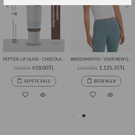
PEPTIDE LIP GLASS - CHOCOLATE GIRL
BIRDIESMOOTH - YOUR NEW GO-TO BABY TEE BEYAZ KISA KOLLU T-SHIRT
618.00TL
1,125.35TL
719.00TL
1,319.00TL
SEPETE EKLE
BEDENLER