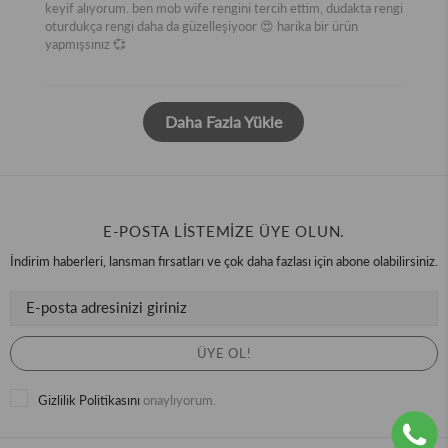
keyif alıyorum. ben mob wife rengini tercih ettim, dudakta rengi
oturdukça rengi daha da güzelleşiyoor 😍 harika bir ürün
yapmışsınız 💞
Daha Fazla Yükle
E-POSTA LİSTEMİZE ÜYE OLUN.
İndirim haberleri, lansman fırsatları ve çok daha fazlası için abone olabilirsiniz.
Gizlilik Politikasını
onaylıyorum.